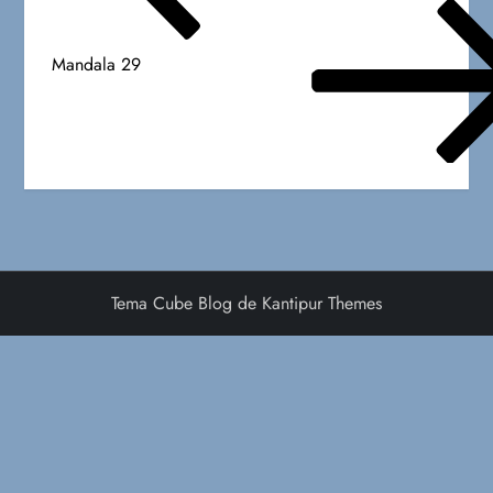
e
g
Mandala 29
a
c
i
ó
Tema Cube Blog de
Kantipur Themes
n
d
e
e