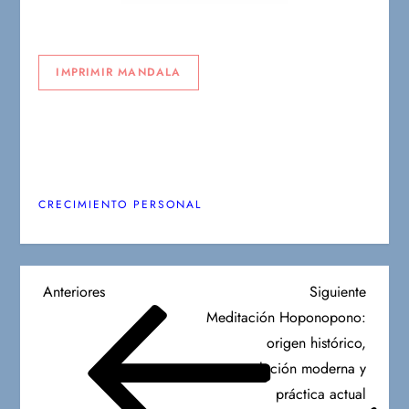
IMPRIMIR MANDALA
CRECIMIENTO PERSONAL
N
Entrada
Siguien
Anteriores
Siguiente
anterior
entrad
Meditación Hoponopono:
a
origen histórico,
evolución moderna y
v
práctica actual