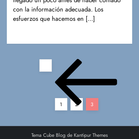
llegado un poco antes de haber contado
con la información adecuada. Los
esfuerzos que hacemos en […]
P
a
g
Página
Página
Página
1
2
3
i
Página
n
anterior
Tema Cube Blog de
Kantipur Themes